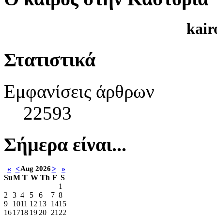
kair
Στατιστικά
Εμφανίσεις άρθρων
22593
Σήμερα είναι...
«
<
Aug 2026
>
»
Su
M
T
W
Th
F
S
1
2
3
4
5
6
7
8
9
10
11
12
13
14
15
16
17
18
19
20
21
22