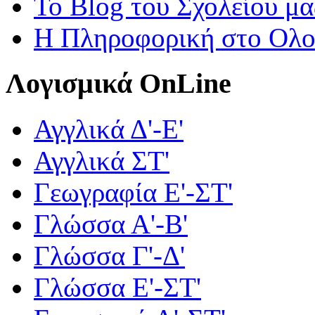
Το Blog του Σχολείου μα
Η Πληροφορική στο Ολ
Λογισμικά OnLine
Αγγλικά Δ'-Ε'
Αγγλικά ΣΤ'
Γεωγραφία Ε'-ΣΤ'
Γλώσσα Α'-Β'
Γλώσσα Γ'-Δ'
Γλώσσα Ε'-ΣΤ'