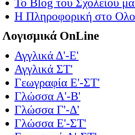
Το Blog του Σχολείου μα
Η Πληροφορική στο Ολ
Λογισμικά OnLine
Αγγλικά Δ'-Ε'
Αγγλικά ΣΤ'
Γεωγραφία Ε'-ΣΤ'
Γλώσσα Α'-Β'
Γλώσσα Γ'-Δ'
Γλώσσα Ε'-ΣΤ'