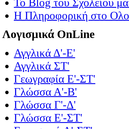
Το Blog του Σχολείου μα
Η Πληροφορική στο Ολ
Λογισμικά OnLine
Αγγλικά Δ'-Ε'
Αγγλικά ΣΤ'
Γεωγραφία Ε'-ΣΤ'
Γλώσσα Α'-Β'
Γλώσσα Γ'-Δ'
Γλώσσα Ε'-ΣΤ'