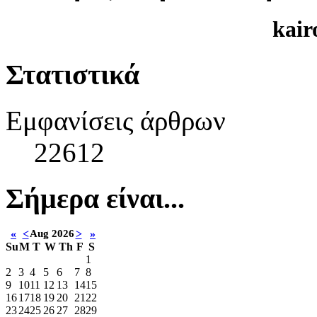
kair
Στατιστικά
Εμφανίσεις άρθρων
22612
Σήμερα είναι...
«
<
Aug 2026
>
»
Su
M
T
W
Th
F
S
1
2
3
4
5
6
7
8
9
10
11
12
13
14
15
16
17
18
19
20
21
22
23
24
25
26
27
28
29