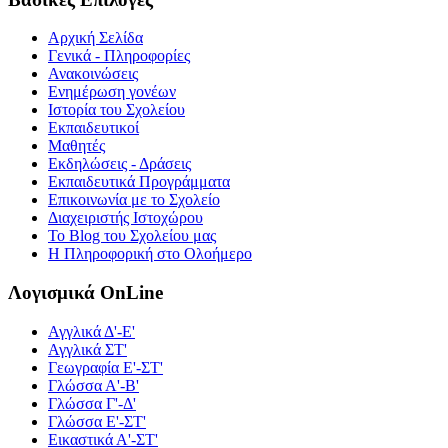
Αρχική Σελίδα
Γενικά - Πληροφορίες
Ανακοινώσεις
Ενημέρωση γονέων
Ιστορία του Σχολείου
Εκπαιδευτικοί
Μαθητές
Εκδηλώσεις - Δράσεις
Εκπαιδευτικά Προγράμματα
Επικοινωνία με το Σχολείο
Διαχειριστής Ιστοχώρου
Το Blog του Σχολείου μας
Η Πληροφορική στο Ολοήμερο
Λογισμικά OnLine
Αγγλικά Δ'-Ε'
Αγγλικά ΣΤ'
Γεωγραφία Ε'-ΣΤ'
Γλώσσα Α'-Β'
Γλώσσα Γ'-Δ'
Γλώσσα Ε'-ΣΤ'
Εικαστικά Α'-ΣΤ'