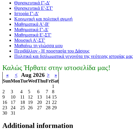
Θρησκευτικά Γ'-Δ'
Θρησκευτικά Ε'-ΣΤ'
Ιστορία Γ'-Δ'
Κοινωνική και πολιτική αγωγή
Μαθηματικά Α'-Β'
Μαθηματικά Γ'-Δ'
Μαθηματικά Ε'-ΣΤ'
Μουσική Α'-ΣΤ'
Μαθαίνω τη γλώσσα μου
Περιβάλλον - Η προστασία του Δάσους
Πολιτικά και διπλωματικά γεγονότα της νεότερης ιστορίας μας
Καλώς Ήρθατε στην ιστοσελίδα μας!
Aug 2026
«
<
>
»
Sun
Mon
Tue
Wed
Thu
Fri
Sat
1
2
3
4
5
6
7
8
9
10
11
12
13
14
15
16
17
18
19
20
21
22
23
24
25
26
27
28
29
30
31
Additional information