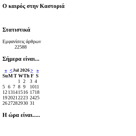
Ο καιρός στην Καστοριά
Στατιστικά
Εμφανίσεις άρθρων
22588
Σήμερα είναι...
«
<
Jul 2026
>
»
Su
M
T
W
Th
F
S
1
2
3
4
5
6
7
8
9
10
11
12
13
14
15
16
17
18
19
20
21
22
23
24
25
26
27
28
29
30
31
Η ώρα είναι.....