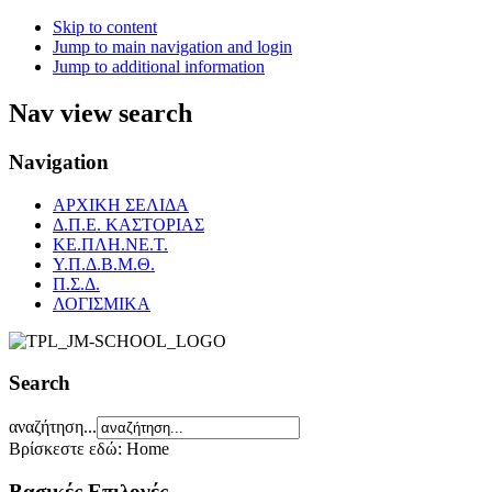
Skip to content
Jump to main navigation and login
Jump to additional information
Nav view search
Navigation
ΑΡΧΙΚΗ ΣΕΛΙΔΑ
Δ.Π.Ε. ΚΑΣΤΟΡΙΑΣ
ΚΕ.ΠΛΗ.ΝΕ.Τ.
Υ.Π.Δ.Β.Μ.Θ.
Π.Σ.Δ.
ΛΟΓΙΣΜΙΚΑ
Search
αναζήτηση...
Βρίσκεστε εδώ:
Home
Βασικές Επιλογές