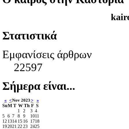
kair
Στατιστικά
Εμφανίσεις άρθρων
22597
Σήμερα είναι...
«
<
Nov 2023
>
»
Su
M
T
W
Th
F
S
1
2
3
4
5
6
7
8
9
10
11
12
13
14
15
16
17
18
19
20
21
22
23
24
25