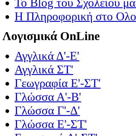
Το Blog του Σχολείου μα
Η Πληροφορική στο Ολ
Λογισμικά OnLine
Αγγλικά Δ'-Ε'
Αγγλικά ΣΤ'
Γεωγραφία Ε'-ΣΤ'
Γλώσσα Α'-Β'
Γλώσσα Γ'-Δ'
Γλώσσα Ε'-ΣΤ'