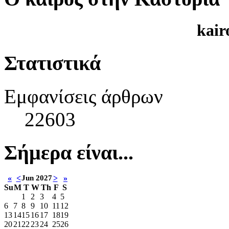
kair
Στατιστικά
Εμφανίσεις άρθρων
22603
Σήμερα είναι...
«
<
Jun 2027
>
»
Su
M
T
W
Th
F
S
1
2
3
4
5
6
7
8
9
10
11
12
13
14
15
16
17
18
19
20
21
22
23
24
25
26