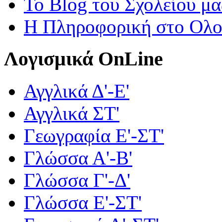
Το Blog του Σχολείου μα
Η Πληροφορική στο Ολ
Λογισμικά OnLine
Αγγλικά Δ'-Ε'
Αγγλικά ΣΤ'
Γεωγραφία Ε'-ΣΤ'
Γλώσσα Α'-Β'
Γλώσσα Γ'-Δ'
Γλώσσα Ε'-ΣΤ'