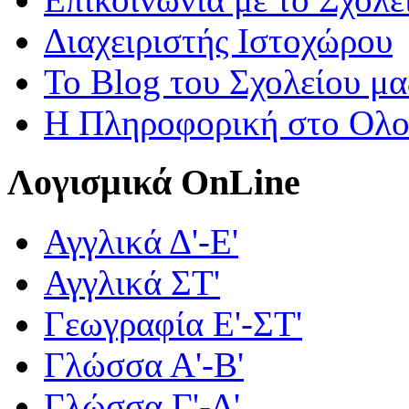
Διαχειριστής Ιστοχώρου
Το Blog του Σχολείου μα
Η Πληροφορική στο Ολ
Λογισμικά OnLine
Αγγλικά Δ'-Ε'
Αγγλικά ΣΤ'
Γεωγραφία Ε'-ΣΤ'
Γλώσσα Α'-Β'
Γλώσσα Γ'-Δ'